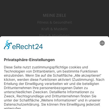
MEINE ZIELE
Fitness & Gesundheit
Kraft & Muskeln
Figur & Abnehmen
Rücken & Gelenke
MEIN TRAINING
Fitness & Gesundheit
Kraft & Muskeln
Figur & Abnehmen
Rücken & Gelenke
BEAUTY & WELLNESS
Sauna
Beauty Light